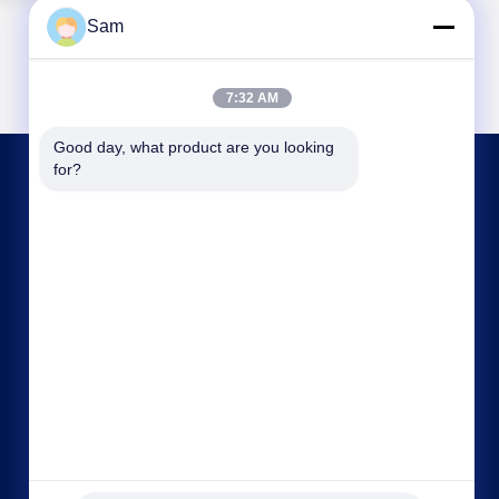
Sam
7:32 AM
Good day, what product are you looking 
for?
저희와 연락
sales@tenchy.cn
86-18129801081
중국 광둥성 선전시 롱화구 퉁푸춘 공업단지 8동
(518109)