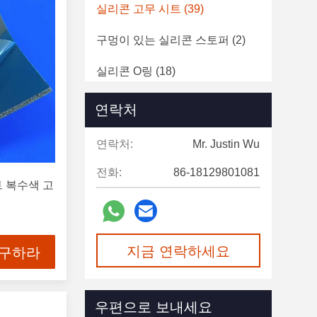
실리콘 고무 시트
(39)
구멍이 있는 실리콘 스토퍼
(2)
실리콘 O링
(18)
실리콘 튜브
(11)
연락처
연락처:
Mr. Justin Wu
전화:
86-18129801081
트 복수색 고
지금 연락하세요
 구하라
우편으로 보내세요