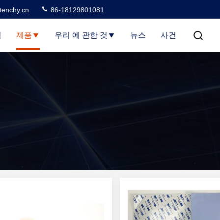
tenchy.cn
86-18129801081
집
제품
우리 에 관한 것
뉴스
사건