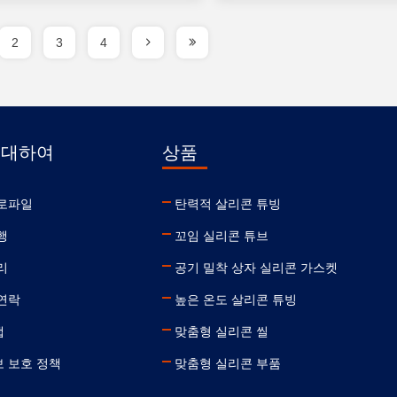
2
3
4
 대하여
상품
로파일
탄력적 살리콘 튜빙
행
꼬임 실리콘 튜브
리
공기 밀착 상자 실리콘 가스켓
연락
높은 온도 살리콘 튜빙
맵
맞춤형 실리콘 씰
 보호 정책
맞춤형 실리콘 부품