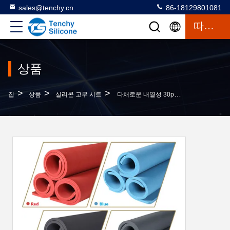
sales@tenchy.cn
86-18129801081
따옴표
상품
>
>
>
집
상품
실리콘 고무 시트
다채로운 내열성 30psi 실리콘 고무 시트