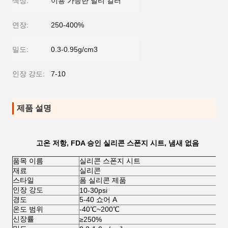
색상:
이용 가능한 멀티 컬러
연장:
250-400%
밀도:
0.3-0.95g/cm3
인장 강도:
7-10
제품 설명
고온 저항, FDA 승인 실리콘 스폰지 시트, 냄새 없음
품목 이름
실리콘 스폰지 시트
재료
실리콘
스타일
폼 실리콘 제품
인장 강도
10-30psi
경도
5-40 쇼어 A
온도 범위
-40
℃
~200
℃
신장률
≥250%