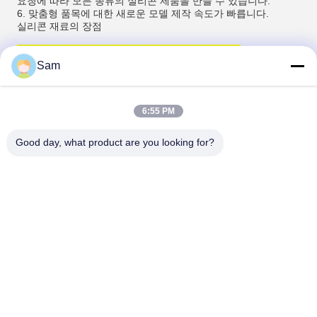
요청에 따라 모든 종류의 실리콘 제품을 만들 수 있습니다.
6. 맞춤형 품목에 대한 새로운 모델 제작 속도가 빠릅니다.
실리콘 재료의 장점
1. 부드럽고 유연하며 유연하고 질기며 가볍습니다.
Sam
2. 냄새가 없고 독성이 없으며 친환경적입니다.
3. 내마모성, 방수, 방유성.
4. 고온 내성, 내한성, UV 저항성, 내산성.
6:55 PM
자주 묻는 질문
Q1: Tenchy 실리콘을 선택하는 이유는 무엇입니까?
Good day, what product are you looking for?
당사는 실리콘 고무 밀봉 분야에 전념하고 있습니다. 저희 공장은
11년의 경험을 가지고 있으며 고객에게 최고의 실리콘 고무 밀봉
솔루션과 제품을 제공하기 위해 실리콘 고무 가공 및 제조에 대한
풍부한 경험을 축적했습니다.
Q2. 제품 품질을 어떻게 보장합니까?
생산 중 100% 검사. 당사 제품은 FDA, LFGB, RoHs 인증을 받
았습니다.
Q3: 맞춤 제작 방법?