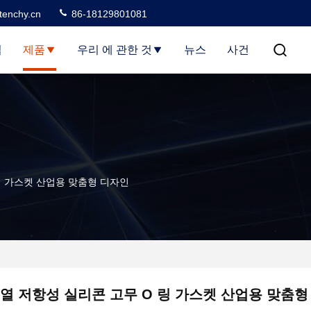
tenchy.cn
86-18129801081
집
제품
우리 에 관한 것
뉴스
사건
링 가스켓 산업용 맞춤형 디자인
열 저항성 실리콘 고무 O 링 가스켓 산업용 맞춤형