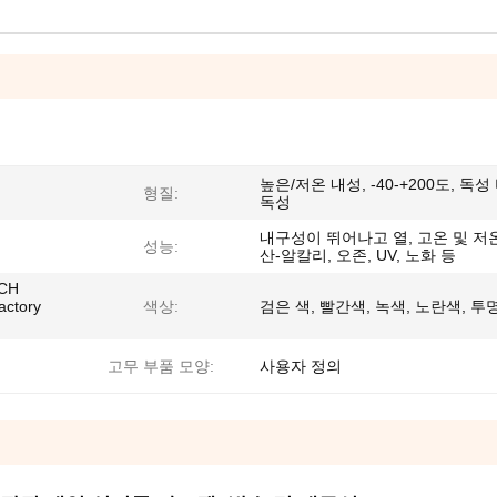
높은/저온 내성, -40-+200도, 독성
형질:
독성
내구성이 뛰어나고 열, 고온 및 저온
성능:
산-알칼리, 오존, UV, 노화 등
ACH
actory
색상:
검은 색, 빨간색, 녹색, 노란색, 투
고무 부품 모양:
사용자 정의