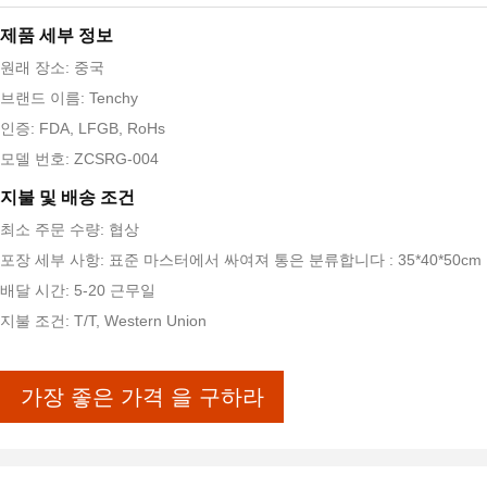
제품 세부 정보
원래 장소: 중국
브랜드 이름: Tenchy
인증: FDA, LFGB, RoHs
모델 번호: ZCSRG-004
지불 및 배송 조건
최소 주문 수량: 협상
포장 세부 사항: 표준 마스터에서 싸여져 통은 분류합니다 : 35*40*50cm
배달 시간: 5-20 근무일
지불 조건: T/T, Western Union
가장 좋은 가격 을 구하라