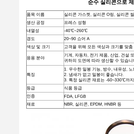
순수 실리콘으로 제
품목 이름
실리콘 가스켓, 실리콘 O링, 실리콘 씰
생산 공정
프레스 성형
내열성
-40℃~260℃
경도
20~90 쇼어 A
색상 및 크기
고객을 위해 모든 색상과 크기를 맞춤
기계, 자동차, 전기 제품, 산업, 건설 
응용 분야
귀하의 도면에 따라 생산할 수 있습니
1. 우수한 밀봉 기능, 방수, 내유성, 
특징
2. 냄새가 없고 밀봉이 좋습니다.
3. 특정 실리콘 재료는 -60~330℃까
등급
식품 등급
인증
FDA, LFGB
재료
NBR, 실리콘, EPDM, HNBR 등