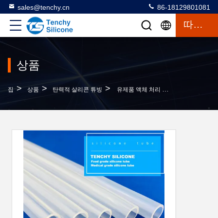
sales@tenchy.cn
86-18129801081
따옴표
상품
>
>
>
집
상품
탄력적 살리콘 튜빙
유제품 액체 처리 맛없는 80A 순수 식품 등급 실리콘 튜브