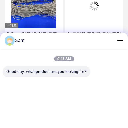
비디오
0.2mm 얇은 벽 의료 등급
부드러운 표면과 유체 전달
Sam
유연 실리콘 호스 50 쇼어
에 대한 탁월한 유연성을
A
가진 의료용 유연한 실리콘
튜브
가장 좋은 가격 을 구하라
가장 좋은 가격 을 구하라
9:41 AM
Good day, what product are you looking for?
SHENZHEN TENCHY SILICONE&RUBBER
CO.,LTD
sales@tenchy.cn