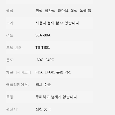
색상:
흰색, 빨간색, 파란색, 회색, 녹색 등
크기:
사용자 정의 할 수 있습니다
경도:
30A -80A
모델 번호:
TS-TS01
온도:
-60C~240C
체르티피아크테:
FDA, LFGB, 유럽 약전
애플리케이션:
액체 수송
특징:
무해하고 냄새가 없습니다
원산지:
심천 중국