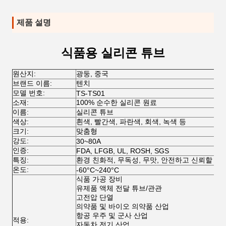
제품 설명
식품용 실리콘 튜브
원산지:
광둥, 중국
브랜드 이름:
텐치
모델 번호:
TS-TS01
소재:
100% 순수한 실리콘 원료
이름:
실리콘 튜브
색상:
흰색, 빨간색, 파란색, 회색, 녹색 등
크기:
맞춤형
강도:
30~80A
인증:
FDA, LFGB, UL, ROSH, SGS
특징:
환경 친화적, 무독성, 무맛, 안전하고 신뢰할 수
온도:
-60
°C
~240
°C
식품 가공 장비
유제품 액체 전달 튜브/관관
고전압 단열
의약품 및 바이오 의약품 산업
항공 우주 및 군사 산업
적용:
자동차 전기 산업