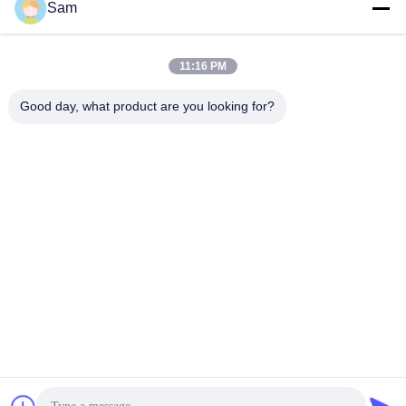
Sam
물류의 탑승 및 배달
우리 서비스
11:16 PM
가맹점 직선 가격, 보증된 납품 시간 및 품질
Good day, what product are you looking for?
식품용, 친환경 제품
고객 그림과 샘플에 따라 주문 로고 인쇄
OEM 주문은 환영합니다
개인용 실리콘 제품을 위한 내부 기술 장비와 설계 팀
사용자 지정 아이템을 위한 빠른 프로토타입 제작
실리콘 재료 의 장점
부드럽고, 유연하고, 유연하고, 단단하고, 가벼운
냄새 없고 독성이 없고 환경 친화적
마비 방지, 방수, 기름 방지
높은 온도 내성, 추위 내성, 자외선 내성, 산 내성