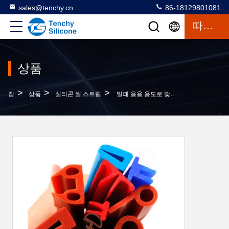
sales@tenchy.cn
86-18129801081
따옴표
상품
>
>
>
집
상품
실리콘 씰 스트립
밀폐 응용 용도로 맞춤형 크기 및 온도 저항 (-50 °C ~ 200 °C) 을 가진 방수 실리콘 고무 스트립