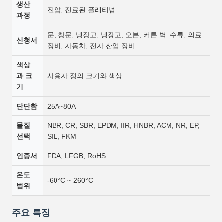
생산
진압, 진료된 플래티넘
과정
문, 창문, 냉장고, 냉장고, 오븐, 커튼 벽, 수류, 의료
신청서
장비, 자동차, 전자 산업 장비
색상
과 크
사용자 정의 크기와 색상
기
단단함
25A~80A
물질
NBR, CR, SBR, EPDM, IIR, HNBR, ACM, NR, EP,
선택
SIL, FKM
인증서
FDA, LFGB, RoHS
온도
-60°C ~ 260°C
범위
주요 특징