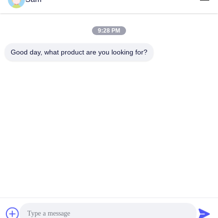
보내
9:28 PM
Good day, what product are you looking for?
SHENZHEN TENCHY SILICONE&RUBBER
CO.,LTD
sales@tenchy.cn
86-18129801081
중국 광둥성 선전시 롱화구 퉁푸춘 공업단지 8동 (518109)
중국 좋은 품질 탄력적 살리콘 튜빙 공급자. 저작권 2017-2026 Shenzhen