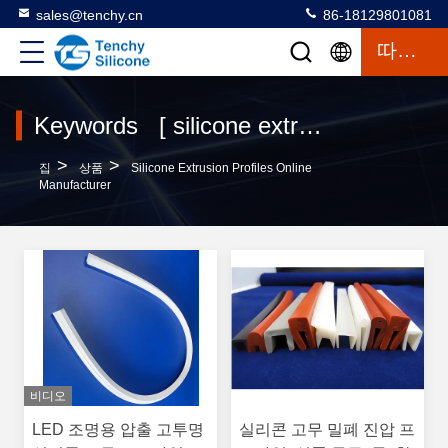
sales@tenchy.cn
86-18129801081
따옴표
Keywords [ silicone extrusion profiles ] Match 37 상품
>
>
집
상품
Silicone Extrusion Profiles Online
Manufacturer
비디오
LED 조명용 압출 고투명
실리콘 고무 밀폐 진압 프