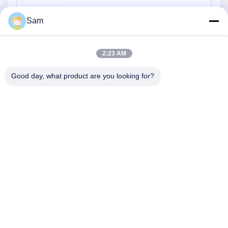
Sam
보내
2:23 AM
Good day, what product are you looking for?
SHENZHEN TENCHY SILICONE&RUBBER
CO.,LTD
sales@tenchy.cn
86-755-29181281
중국 광둥성 선전시 롱화구 퉁푸춘 공업단지 8동 (518109)