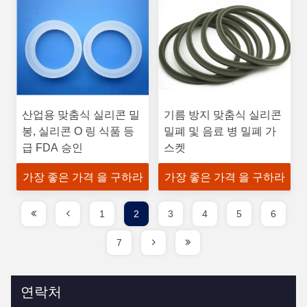
산업용 맞춤식 실리콘 밀
기름 방지 맞춤식 실리콘
봉, 실리콘 O 링 식품 등
밀폐 및 음료 병 밀폐 가
급 FDA 승인
스켓
가장 좋은 가격 을 구하라
가장 좋은 가격 을 구하라
1
2
3
4
5
6
7
연락처