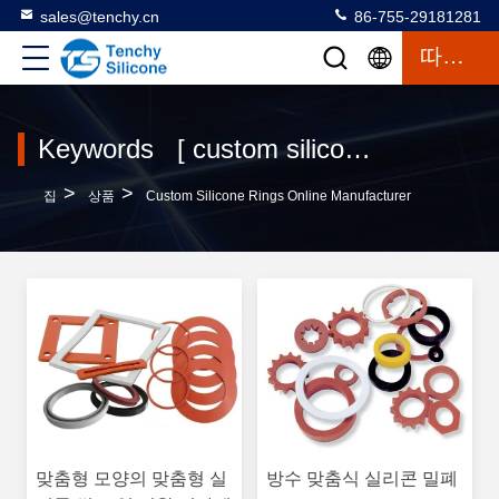
sales@tenchy.cn
86-755-29181281
따옴표
Keywords [ custom silicone rings ] Match 84 상품
>
>
집
상품
Custom Silicone Rings Online Manufacturer
맞춤형 모양의 맞춤형 실
방수 맞춤식 실리콘 밀폐