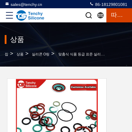
sales@tenchy.cn
86-18129801081
따옴표
상품
>
>
>
집
상품
실리콘 O링
맞춤식 식품 등급 표준 실리콘 고무 O 링 / NBR EPDM FKM O 링