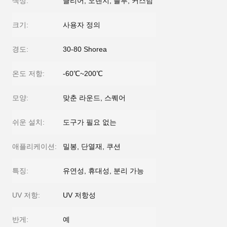
색상:
클리어, 오렌지, 블루, 커스텀
크기:
사용자 정의
경도:
30-80 Shorea
온도 저항:
-60℃~200℃
모양:
맞춘 라운드, 스퀘어
쉬운 설치:
도구가 필요 없는
애플리케이션:
밀봉, 단열재, 쿠션
특징:
유연성, 휴대성, 분리 가능
UV 저항:
UV 저항성
반게:
예