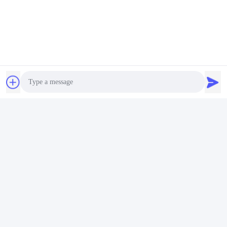
Photo
당사의 장점
Video Call
Audio Call