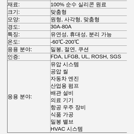
재료:
100% 순수 실리콘 원료
크기:
맞춤형
모양:
원형, 사각형, 맞춤형
30A-80A
경도:
특징:
유연성, 휴대성, 분리 가능
온도:
-60℃-200℃
응용 분야:
밀봉, 절연, 쿠션
FDA, LFGB, UL, ROSH, SGS
인증:
유압 시스템
공압 씰
자동차 엔진
산업용 펌프
배관 설비
응용 분야:
의료 기기
항공 우주 장비
식품 가공
밀봉 밸브
HVAC 시스템