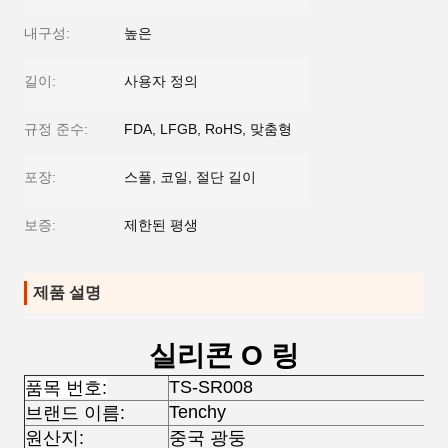
내구성:
높은
길이:
사용자 정의
규정 준수:
FDA, LFGB, RoHS, 맞춤형
포장:
스풀, 코일, 절단 길이
보증:
제한된 평생
제품 설명
실리콘 O 링
TS-SR008
품목 번호:
Tenchy
브랜드 이름:
원산지:
중국 광둥