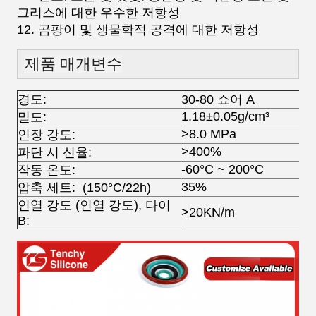
그리스에 대한 우수한 저항성
12. 곰팡이 및 생물학적 공격에 대한 저항성
제품 매개변수
경도:
30-80 쇼어 A
1.18±0.05g/cm³
밀도:
>8.0 MPa
인장 강도:
>400%
파단 시 신율:
-60°C ~ 200°C
작동 온도:
35%
압축 세트: (150°C/22h)
인열 강도 (인열 강도), 다이
>20KN/m
B: