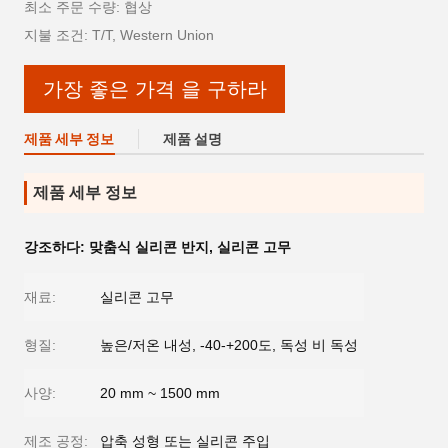
최소 주문 수량: 협상
지불 조건: T/T, Western Union
가장 좋은 가격 을 구하라
제품 세부 정보
제품 설명
제품 세부 정보
강조하다:
맞춤식 실리콘 반지
,
실리콘 고무
재료:
실리콘 고무
형질:
높은/저온 내성, -40-+200도, 독성 비 독성
사양:
20 mm ~ 1500 mm
제조 공정:
압축 성형 또는 실리콘 주입