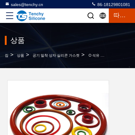
sales@tenchy.cn
86-18129801081
따옴표
상품
>
>
>
집
상품
공기 밀착 상자 실리콘 가스켓
O 석유 기계용 모양의 실리콘 고무 평면 반지, 실리콘 밀폐 및 가스켓